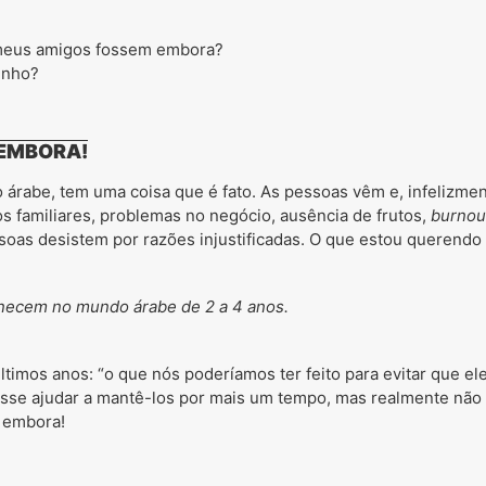
e meus amigos fossem embora?
inho?
 EMBORA!
árabe, tem uma coisa que é fato. As pessoas vêm e, infelizme
os familiares, problemas no negócio, ausência de frutos,
burno
oas desistem por razões injustificadas. O que estou querendo 
necem no mundo árabe de 2 a 4 anos.
timos anos: “o que nós poderíamos ter feito para evitar que el
esse ajudar a mantê-los por mais um tempo, mas realmente não 
 embora!