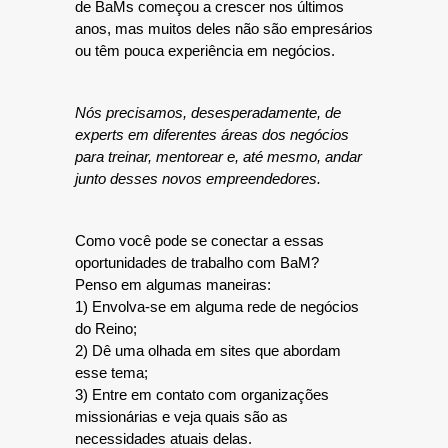
de BaMs começou a crescer nos últimos
anos, mas muitos deles não são empresários
ou têm pouca experiência em negócios.
N
ó
s precisamos, desesperadamente, de
experts em diferentes
á
reas dos neg
ó
cios
para treinar, mentorear e
,
at
é
mesmo
,
andar
junto desses novos empreendedores.
Como você pode se conectar a essas
oportunidades de trabalho com BaM?
Penso em algumas maneiras:
1) Envolva-se em alguma rede de negócios
do Reino;
2) Dê uma olhada em sites que abordam
esse tema;
3) Entre em contato com organizações
missionárias e veja quais são as
necessidades atuais delas.